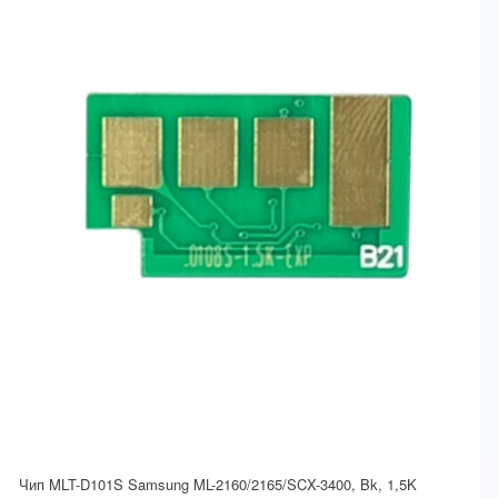
Чип MLT-D101S Samsung ML-2160/2165/SCX-3400, Bk, 1,5K