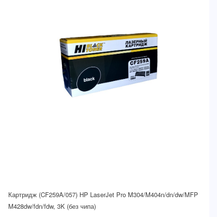
Картридж (CF259A/057) HP LaserJet Pro M304/M404n/dn/dw/MFP
M428dw/fdn/fdw, 3K (без чипа)