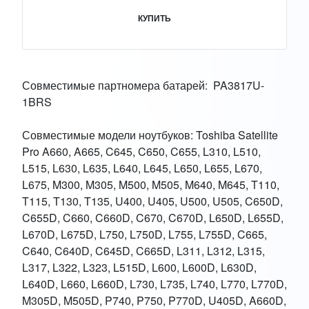
КУПИТЬ
Совместимые партномера батарей: PA3817U-
1BRS
Совместимые модели ноутбуков: Toshiba Satellite
Pro A660, A665, C645, C650, C655, L310, L510,
L515, L630, L635, L640, L645, L650, L655, L670,
L675, M300, M305, M500, M505, M640, M645, T110,
T115, T130, T135, U400, U405, U500, U505, C650D,
C655D, C660, C660D, C670, C670D, L650D, L655D,
L670D, L675D, L750, L750D, L755, L755D, C665,
C640, C640D, C645D, C665D, L311, L312, L315,
L317, L322, L323, L515D, L600, L600D, L630D,
L640D, L660, L660D, L730, L735, L740, L770, L770D,
M305D, M505D, P740, P750, P770D, U405D, A660D,