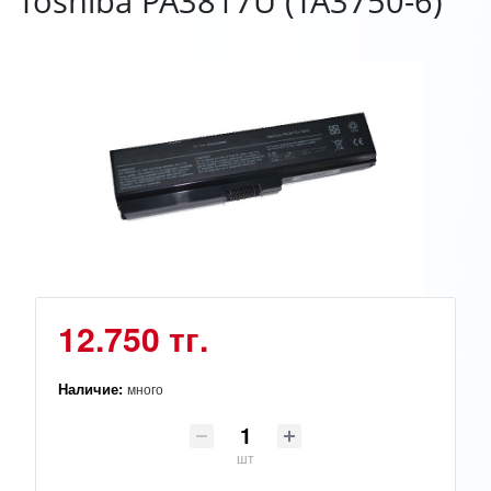
Toshiba PA3817U (TA3750-6)
12.750 тг.
Наличие:
много
шт