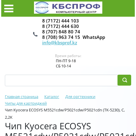
8 (7172) 444 103
8 (7172) 444 630
8 (707) 848 80 74
8 (708) 963 74 15 WhatsApp
info@kbsprof.kz
Время работы:
ПН-ПТ 9-18
СБ 10-14
Главная страница
Каталог
Для оргтехники
Чипы для картриджей
Чип Kyocera ECOSYS M5521cdw/P5021cdw/P5021cdn (TK-5230), C,
2,2K
Чип Kyocera ECOSYS