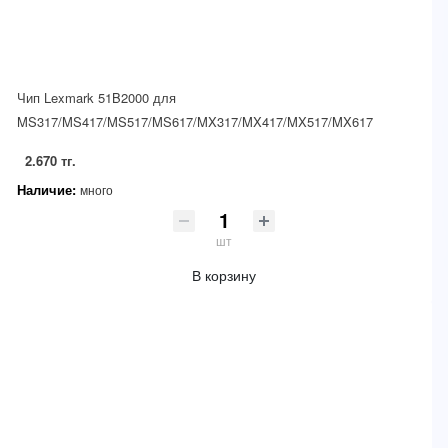
Чип Lexmark 51B2000 для
MS317/MS417/MS517/MS617/MX317/MX417/MX517/MX617
2.670 тг.
Наличие:
много
шт
В корзину