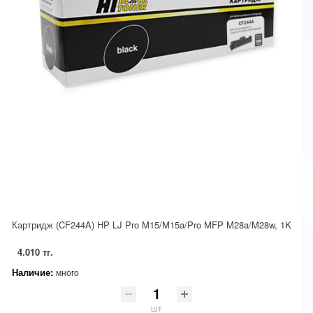
Картридж (CF244A) HP LJ Pro M15/M15a/Pro MFP M28a/M28w, 1K
4.010 тг.
Наличие:
много
шт