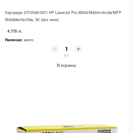
Картридж (CF259A/057) HP LaserJet Pro M304/M404n/dn/dw/MFP
M428dw/fdn/fdw, 3K (без чипа)
4.770 тг.
Наличие:
много
шт
В корзину