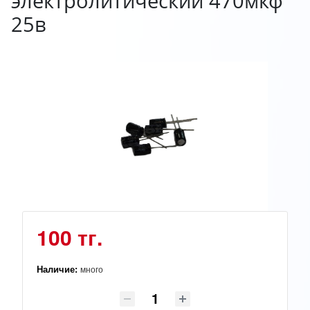
электролитический 470мкф
25в
100 тг.
Наличие:
много