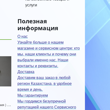
услуги
Полезная
информация
О нас
Узнайте больше о нашем
магазине и сервисном центре: кто
мы, наши клиенты и почему они
выбрали именно нас. Наши
контакты и реквизиты.
Доставка
Доставим ваш заказ в любой
регион Казахстана, в удобное
время и день.
Мы гарантируем
Мы гордимся безупречной
D
C Jack ( разьем питания ) Asus K52JR A52 A53 K52 k53 U52 X52 X53 X54 PJ033 A43 X43 A53 A53S
репутацией нашего Сервисного