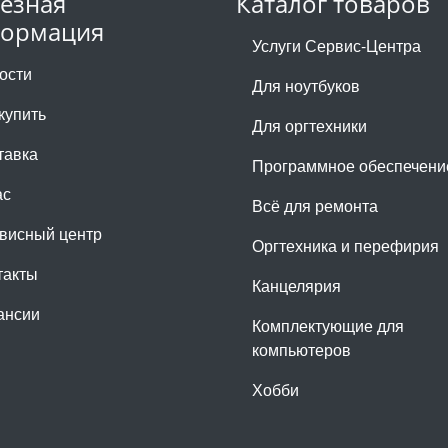
езная
Каталог товаров
ормация
Услуги Сервис-Центра
ости
Для ноутбуков
купить
Для оргтехники
тавка
Программное обеспечени
ас
Всё для ремонта
висный центр
Оргтехника и перефирия
такты
Канцелярия
ансии
Комплектующие для
компьютеров
Хобби