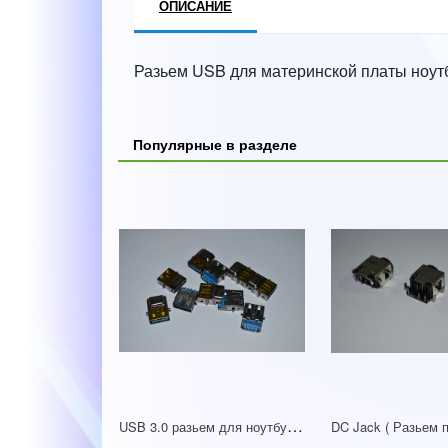
ОПИСАНИЕ
Разьем USB для материнской платы ноут
Популярные в разделе
U
SB 3.0 разьем для ноутбука ACER V5-431 V5-571 V5-531 V5-471G