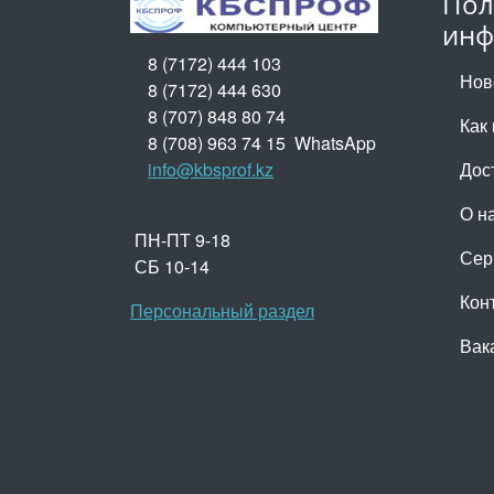
Пол
инф
8 (7172) 444 103
Нов
8 (7172) 444 630
8 (707) 848 80 74
Как 
8 (708) 963 74 15 WhatsApp
info@kbsprof.kz
Дос
О н
ПН-ПТ 9-18
Сер
СБ 10-14
Кон
Персональный раздел
Вак