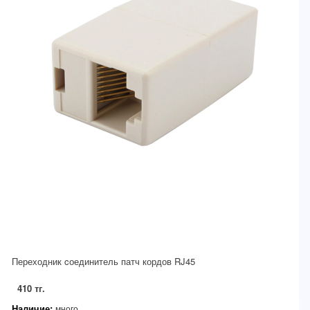
Переходник cоединитель патч кордов RJ45
410 тг.
Наличие:
много