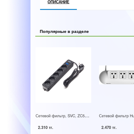
ОПИСАНИЕ
Популярные в разделе
С
етевой фильтр, SVC, ZC5S-18M, 5 розеток, 1.8 метров, 220-250В, 10A, картонная коробка, чёрный
2.310 тг.
2.470 тг.