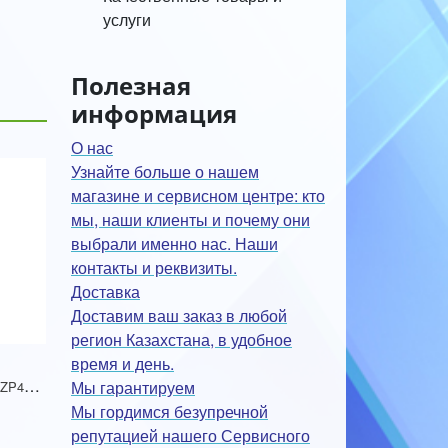
услуги
Полезная
информация
О нас
Узнайте больше о нашем
магазине и сервисном центре: кто
мы, наши клиенты и почему они
выбрали именно нас. Наши
контакты и реквизиты.
Доставка
Доставим ваш заказ в любой
регион Казахстана, в удобное
время и день.
С
етевой фильтр, SVC, ZP4S-50M, 4 розетки, 5 метров, 220-250В, 10A, белый
Мы гарантируем
Мы гордимся безупречной
репутацией нашего Сервисного