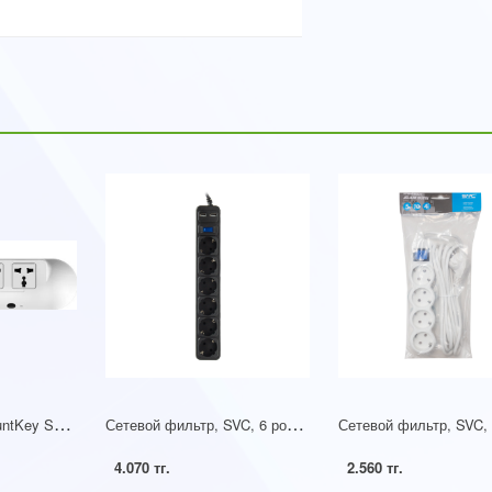
С
етевой фильтр HuntKey SZk406 1.2 M
С
етевой фильтр, SVC, 6 розеток, 3 метра, два USB-порта, 220-250В, 10A
4.070 тг.
2.560 тг.