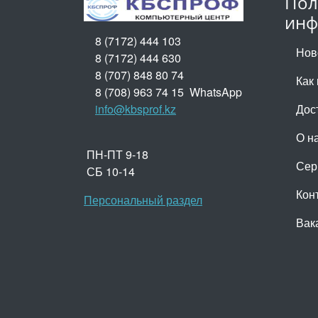
Пол
инф
8 (7172) 444 103
Нов
8 (7172) 444 630
8 (707) 848 80 74
Как 
8 (708) 963 74 15 WhatsApp
info@kbsprof.kz
Дос
О н
ПН-ПТ 9-18
Сер
СБ 10-14
Кон
Персональный раздел
Вак