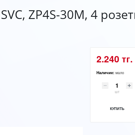
SVC, ZP4S-30M, 4 розетк
2.240 тг.
Наличие:
мало
шт
КУПИТЬ