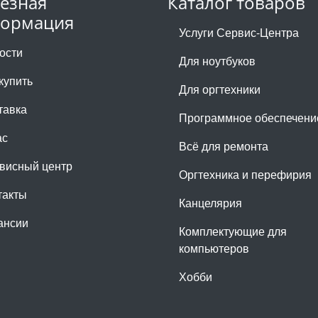
езная
Каталог товаров
ормация
Услуги Сервис-Центра
ости
Для ноутбуков
купить
Для оргтехники
тавка
Программное обеспечени
ас
Всё для ремонта
висный центр
Оргтехника и перефирия
такты
Канцелярия
ансии
Комплектующие для
компьютеров
Хобби