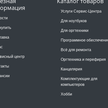
езная
Каталог товаров
ормация
Услуги Сервис-Центра
ости
Для ноутбуков
купить
Для оргтехники
тавка
Программное обеспечени
ас
Всё для ремонта
висный центр
Оргтехника и перефирия
такты
Канцелярия
ансии
Комплектующие для
компьютеров
Хобби