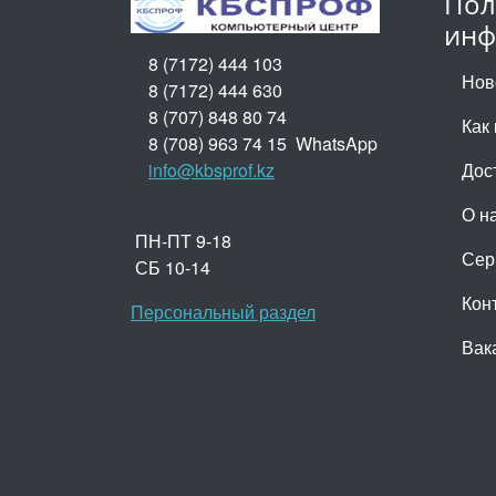
Пол
инф
8 (7172) 444 103
Нов
8 (7172) 444 630
8 (707) 848 80 74
Как 
8 (708) 963 74 15 WhatsApp
info@kbsprof.kz
Дос
О н
ПН-ПТ 9-18
Сер
СБ 10-14
Кон
Персональный раздел
Вак