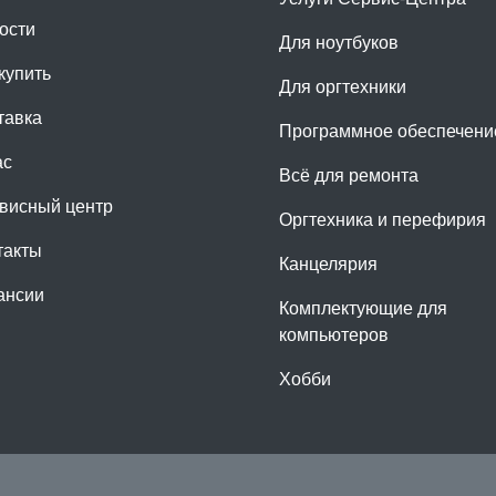
ости
Для ноутбуков
купить
Для оргтехники
тавка
Программное обеспечени
ас
Всё для ремонта
висный центр
Оргтехника и перефирия
такты
Канцелярия
ансии
Комплектующие для
компьютеров
Хобби