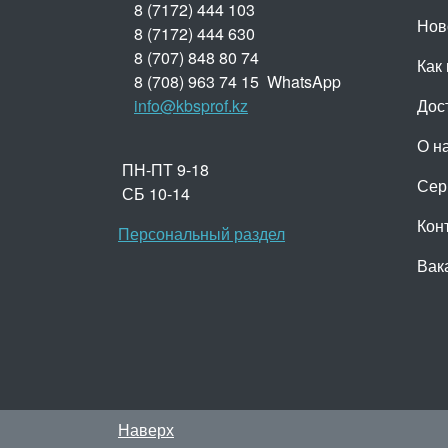
8 (7172) 444 103
Нов
8 (7172) 444 630
8 (707) 848 80 74
Как 
8 (708) 963 74 15 WhatsApp
info@kbsprof.kz
Дос
О н
ПН-ПТ 9-18
Сер
СБ 10-14
Кон
Персональный раздел
Вак
Наверх