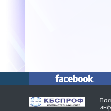
Пол
инф