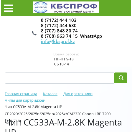
8 (7172) 444 103
8 (7172) 444 630
8 (707) 848 80 74
8 (708) 963 74 15 WhatsApp
info@kbsprof.kz
Время работы:
ПН-ПТ 9-18
СБ 10-14
Главная страница
Каталог
Для оргтехники
Чипы для картриджей
Чип CC533A-M-2.8K Magenta HP
CP2020/2025/2025n/2025dn/2025x/CM2320 Canon LBP 7200
Чип CC533A-M-2.8K Magenta
(318/718)